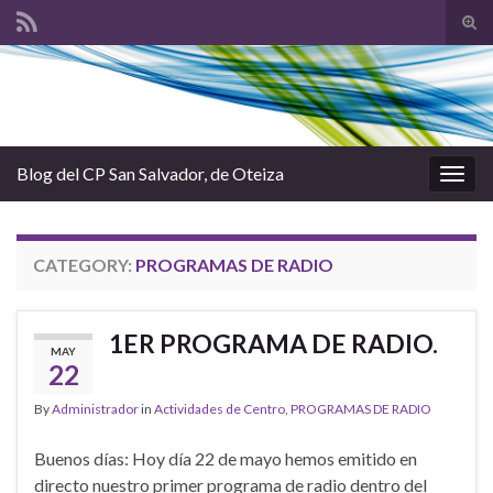
Tog
sear
Search for:
for
Blog del CP San Salvador, de Oteiza
Togg
navig
CATEGORY:
PROGRAMAS DE RADIO
1ER PROGRAMA DE RADIO.
MAY
22
By
Administrador
in
Actividades de Centro
,
PROGRAMAS DE RADIO
Buenos días: Hoy día 22 de mayo hemos emitido en
directo nuestro primer programa de radio dentro del