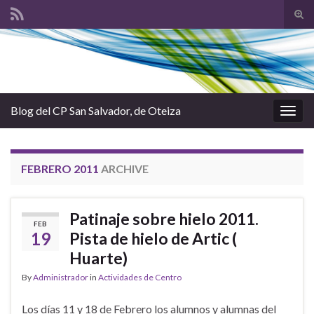
Tog
sear
Search for:
for
Blog del CP San Salvador, de Oteiza
Togg
navig
FEBRERO 2011
ARCHIVE
Patinaje sobre hielo 2011.
FEB
19
Pista de hielo de Artic (
Huarte)
By
Administrador
in
Actividades de Centro
Los días 11 y 18 de Febrero los alumnos y alumnas del