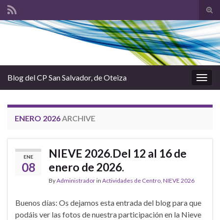
Tog
sear
Search for:
for
Blog del CP San Salvador, de Oteiza
Togg
navig
ENERO 2026
ARCHIVE
NIEVE 2026.Del 12 al 16 de
ENE
08
enero de 2026.
By
Administrador
in
Actividades de Centro
,
NIEVE 2026
Buenos días: Os dejamos esta entrada del blog para que
podáis ver las fotos de nuestra participación en la Nieve