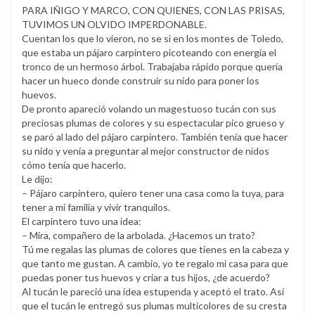
PARA IÑIGO Y MARCO, CON QUIENES, CON LAS PRISAS,
TUVIMOS UN OLVIDO IMPERDONABLE.
Cuentan los que lo vieron, no se si en los montes de Toledo,
que estaba un pájaro carpintero picoteando con energía el
tronco de un hermoso árbol. Trabajaba rápido porque quería
hacer un hueco donde construir su nido para poner los
huevos.
De pronto apareció volando un magestuoso tucán con sus
preciosas plumas de colores y su espectacular pico grueso y
se paró al lado del pájaro carpintero. También tenía que hacer
su nido y venía a preguntar al mejor constructor de nidos
cómo tenía que hacerlo.
Le dijo:
– Pájaro carpintero, quiero tener una casa como la tuya, para
tener a mi familia y vivir tranquilos.
El carpintero tuvo una idea:
– Mira, compañero de la arbolada. ¿Hacemos un trato?
Tú me regalas las plumas de colores que tienes en la cabeza y
que tanto me gustan. A cambio, yo te regalo mi casa para que
puedas poner tus huevos y criar a tus hijos, ¿de acuerdo?
Al tucán le pareció una idea estupenda y aceptó el trato. Así
que el tucán le entregó sus plumas multicolores de su cresta