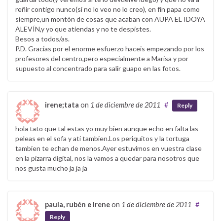
reñir contigo nunco(si no lo veo no lo creo), en fín papa como
siempre,un montón de cosas que acaban con AUPA EL IDOYA
ALEVÍN,y yo que atiendas y no te despistes.
Besos a todos/as.
P.D. Gracias por el enorme esfuerzo haceis empezando por los
profesores del centro,pero especialmente a Marisa y por
supuesto al concentrado para salir guapo en las fotos.
irene;tata
on
1 de diciembre de 2011
#
Reply
hola tato que tal estas yo muy bien aunque echo en falta las
peleas en el sofa y ati tambien.Los periquitos y la tortuga
tambien te echan de menos.Ayer estuvimos en vuestra clase
en la pizarra digital, nos la vamos a quedar para nosotros que
nos gusta mucho ja ja ja
paula, rubén e Irene
on
1 de diciembre de 2011
#
Reply