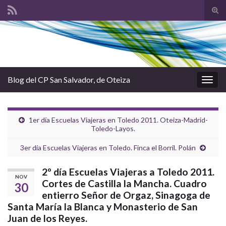
Tog
sear
Search for:
for
Blog del CP San Salvador, de Oteiza
Togg
navig
1er día Escuelas Viajeras en Toledo 2011. Oteiza-Madrid-
Toledo-Layos.
3er día Escuelas Viajeras en Toledo. Finca el Borril. Polán
2º día Escuelas Viajeras a Toledo 2011.
NOV
Cortes de Castilla la Mancha. Cuadro
30
entierro Señor de Orgaz, Sinagoga de
Santa María la Blanca y Monasterio de San
Juan de los Reyes.