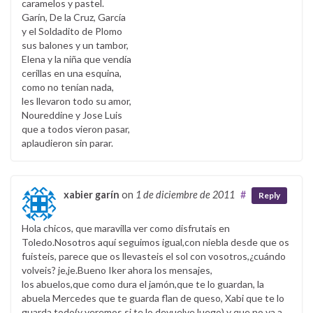
caramelos y pastel.
Garín, De la Cruz, García
y el Soldadito de Plomo
sus balones y un tambor,
Elena y la niña que vendía
cerillas en una esquina,
como no tenían nada,
les llevaron todo su amor,
Noureddine y Jose Luis
que a todos vieron pasar,
aplaudieron sin parar.
xabier garín
on
1 de diciembre de 2011
#
Reply
Hola chicos, que maravilla ver como disfrutais en
Toledo.Nosotros aquí seguimos igual,con niebla desde que os
fuisteis, parece que os llevasteis el sol con vosotros,¿cuándo
volveis? je,je.Bueno Iker ahora los mensajes,
los abuelos,que como dura el jamón,que te lo guardan, la
abuela Mercedes que te guarda flan de queso, Xabi que te lo
guarda todo(y veremos si te lo devuelve luego) y que no va a